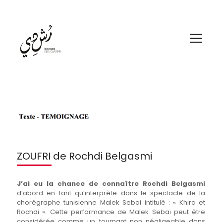
Aller
au
contenu
Me
ZOUFRI de Rochdi Belgasmi
J’ai eu la chance de connaître Rochdi Belgasmi
d’abord en tant qu’interprète dans le spectacle de la
chorégraphe tunisienne Malek Sebai intitulé : « Khira et
Rochdi ». Cette performance de Malek Sebai peut être
considérée comme un tournant non négligeable dans