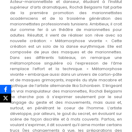
Acteur-marionnettiste et danseur, étudiant à l’Institut
supérieur d’arts dramatiques, Rochdi Belgasmi fait partie
de la première promotion des marionnettistes
académiciens et de la troisième génération des
marionnettistes professionnels tunisiens. Ambitieux, il croit
dur comme fer à un théâtre de marionnettes pour
adultes. Résultat, il vient de réaliser son rêve avec sa
nouvelle création: « Métamorphose vivante ». Cette
création est un solo de la danse eurythmique. Elle est
composée de jeux des masques et de marionnettes.
Dans ses différents tableaux, on remarque une
métamorphose singulière où l’expression de l’âme
remplace l’effort et la technique. « Métamorphose
vivante » embarque aussi dans un univers de carton-pâte
et de masques grimaçants, inspirés du style macabre et
gothique de l’artiste allemande Ilka Schonbein. S’érigeant
en vrai manipulateur des marionnettes, Rochdi Belgasmi
ne cherche pas à s’exprimer seulement par le seul
langage du geste et des mouvements, mais aussi et,
surtout, en pénétrant le coeur de l’homme. L’artiste
développe, par ailleurs, le gout du secret, en évoluant sur
scène de façon discrète et à mots couverts. Parfois, en
voulant s’exprimer, il dit souvent qu’il aime monter certains
trucs (les changements à vue, les préparations des