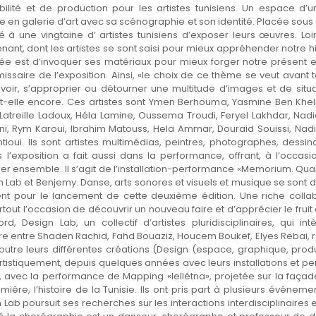
ibilité et de production pour les artistes tunisiens. Un espace d’
e en galerie d’art avec sa scénographie et son identité. Placée sou
té à une vingtaine d’ artistes tunisiens d’exposer leurs œuvres. Lo
tenant, dont les artistes se sont saisi pour mieux appréhender notre hi
dée est d’invoquer ses matériaux pour mieux forger notre présent 
issaire de l’exposition. Ainsi, «le choix de ce thème se veut avant t
voir, s’approprier ou détourner une multitude d’images et de situa
gne-t-elle encore. Ces artistes sont Ymen Berhouma, Yasmine Ben Khe
a Latreille Ladoux, Héla Lamine, Oussema Troudi, Feryel Lakhdar, Nad
i, Rym Karoui, Ibrahim Matouss, Hela Ammar, Douraid Souissi, Nadi
ioui. Ils sont artistes multimédias, peintres, photographes, dessina
 l’exposition a fait aussi dans la performance, offrant, à l’occasio
orer ensemble. Il s’agit de l’installation-performance «Memorium. Qua
 Lab et Benjemy. Danse, arts sonores et visuels et musique se sont do
nt pour le lancement de cette deuxième édition. Une riche coll
rtout l’occasion de découvrir un nouveau faire et d’apprécier le fruit 
bord, Design Lab, un collectif d’artistes pluridisciplinaires, qu
e entre Shaden Rachid, Fahd Bouaziz, Houcem Boukef, Elyes Rebai, 
utre leurs différentes créations (Design (espace, graphique, produi
rtistiquement, depuis quelques années avec leurs installations et 
, avec la performance de Mapping «lellétna», projetée sur la façad
umière, l’histoire de la Tunisie. Ils ont pris part à plusieurs événeme
gn Lab poursuit ses recherches sur les interactions interdisciplinaire