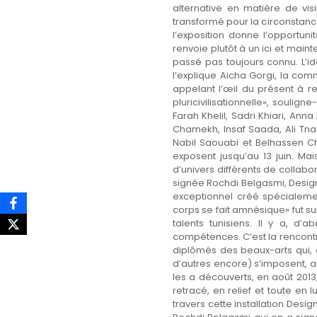
alternative en matière de vis
transformé pour la circonstanc
l’exposition donne l’opportuni
renvoie plutôt à un ici et main
passé pas toujours connu. L’i
l’explique Aicha Gorgi, la comm
appelant l’œil du présent à re
pluricivilisationnelle», souli
Farah Khelil, Sadri Khiari, Ann
Chamekh, Insaf Saada, Ali Tnan
Nabil Saouabi et Belhassen Cht
exposent jusqu’au 13 juin. Mais
d’univers différents de collab
signée Rochdi Belgasmi, Design
exceptionnel créé spécialeme
corps se fait amnésique» fut su
talents tunisiens. Il y a, d’a
compétences. C’est la rencontr
diplômés des beaux-arts qui, o
d’autres encore) s’imposent, a
les a découverts, en août 2013
retracé, en relief et toute en l
travers cette installation Desi