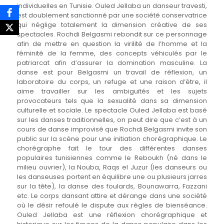
individuelles en Tunisie. Ouled Jellaba un danseur travesti,
est doublement sanctionné par une société conservatrice
qui néglige totalement la dimension créative de ses
spectacles. Rochdi Belgasmi rebondit sur ce personnage
afin de mettre en question la virilité de l’homme et la
féminité de la femme, des concepts véhiculés par le
patriarcat afin d’assurer la domination masculine. La
danse est pour Belgasmi un travail de réflexion, un
laboratoire du corps, un refuge et une raison d’être, il
aime travailler sur les ambiguïtés et les sujets
provocateurs tels que la sexualité dans sa dimension
culturelle et sociale. Le spectacle Ouled Jellaba est basé
sur les danses traditionnelles, on peut dire que c’est à un
cours de danse improvisé que Rochdi Belgasmi invite son
public sur la scène pour une initiation chorégraphique. Le
chorégraphe fait le tour des différentes danses
populaires tunisiennes comme le Reboukh (né dans le
milieu ouvrier), la Nouba, Raqs el Juzur (les danseurs ou
les danseuses portent en équilibre une ou plusieurs jarres
sur la tête), la danse des foulards, Bounawarra, Fazzani
etc. Le corps dansant attire et dérange dans une société
où le désir refoulé le dispute aux règles de bienséance.
Ouled Jellaba est une réflexion chorégraphique et