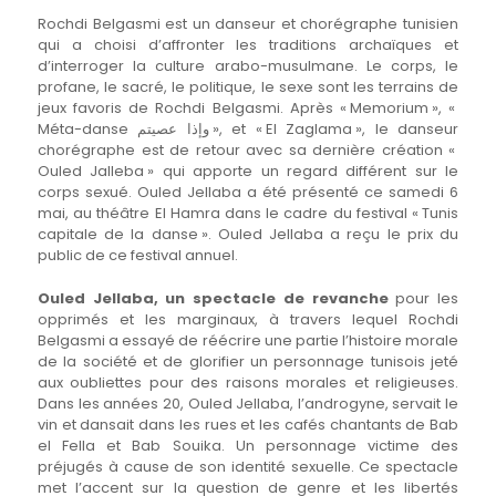
Rochdi Belgasmi est un danseur et chorégraphe tunisien
qui a choisi d’affronter les traditions archaïques et
d’interroger la culture arabo-musulmane. Le corps, le
profane, le sacré, le politique, le sexe sont les terrains de
jeux favoris de Rochdi Belgasmi. Après « Memorium », «
Méta-danse وإذا عصيتم », et « El Zaglama », le danseur
chorégraphe est de retour avec sa dernière création «
Ouled Jalleba » qui apporte un regard différent sur le
corps sexué. Ouled Jellaba a été présenté ce samedi 6
mai, au théâtre El Hamra dans le cadre du festival « Tunis
capitale de la danse ». Ouled Jellaba a reçu le prix du
public de ce festival annuel.
Ouled Jellaba, un spectacle de revanche
pour les
opprimés et les marginaux, à travers lequel Rochdi
Belgasmi a essayé de réécrire une partie l’histoire morale
de la société et de glorifier un personnage tunisois jeté
aux oubliettes pour des raisons morales et religieuses.
Dans les années 20, Ouled Jellaba, l’androgyne, servait le
vin et dansait dans les rues et les cafés chantants de Bab
el Fella et Bab Souika. Un personnage victime des
préjugés à cause de son identité sexuelle. Ce spectacle
met l’accent sur la question de genre et les libertés