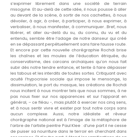
s’exprimer librement dans une société de terrain
misogyne. Et au-delà de cette idée, il nous pousse à aller
au devant de la scène, à sortir de nos cachettes, à nous
dévoiler, à agir, à créer, à participer, à nous exprimer, à
verbaliser, à nous manifester, à communiquer…Bref, nous
libérer, et aller au-delà du su, du connu, du vu et du
entendu, semble être l’adage de notre danseur qui créé
en se dépassant perpétuellement sans faire fausse route.
Et encore par cette nouvelle chorégraphie Rochdi brise
les chaînes et les moules de l’éducation étriquée, du
conservatisme, des carcans archaïques qu’on nous fait
subir dès notre tendre enfance, et tente à faire dépasser
les tabous et les interdits de toutes sortes. Critiquant avec
acuité l’hypocrisie sociale qui impose le mensonge, la
dissimulation, le port du masque, les créations de Rochdi
nous incitent à nous montrer tels que nous sommes, à ne
pas nous fixer sur nos apparences et sur l’apparat en
général, – ce fléau -, mais plutôt à exercer nos cinq sens,
et à nous sentir vivre et exister par tout notre corps sans
aucun complexe. Aussi, notre idéaliste et rêveur
chorégraphe national est à l’image de la métaphore de
l’arbre de l’artiste peintre Paul Klee : d’une part il ne cesse
de puiser sa nourriture dans le terroir en cherchant dans