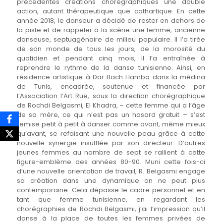
précédentes créations chorégraphiques une double
action, autant thérapeutique que cathartique. En cette
année 2018, le danseur a décidé de rester en dehors de
la piste et de rappeler à la scène une femme, ancienne
danseuse, septuagénaire de milieu populaire. Il l’a tirée
de son monde de tous les jours, de la morosité du
quotidien et pendant cinq mois, il l’a entraînée à
reprendre le rythme de la danse tunisienne. Ainsi, en
résidence artistique à Dar Bach Hamba dans la médina
de Tunis, encadrée, soutenue et financée par
l’Association l’Art Rue, sous la direction chorégraphique
de Rochdi Belgasmi, El Khadra, – cette femme qui a l’âge
de sa mère, ce qui n’est pas un hasard gratuit – s’est
remise petit à petit à danser comme avant, même mieux
qu’avant, se refaisant une nouvelle peau grâce à cette
nouvelle synergie insufflée par son directeur. D’autres
jeunes femmes au nombre de sept se rallient à cette
figure-emblème des années 80-90. Muni cette fois-ci
d’une nouvelle orientation de travail, R. Belgasmi engage
sa création dans une dynamique on ne peut plus
contemporaine. Cela dépasse le cadre personnel et en
tant que femme tunisienne, en regardant les
chorégraphies de Rochdi Belgasmi, j’ai l’impression qu’il
danse à la place de toutes les femmes privées de