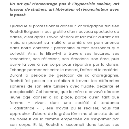
Un art qui n’encourage pas à l’hypocrisie sociale, art
briseur de chaînes, art libérateur et réconciliateur avec
le passé
Quand le si professionnel danseur-chorégraphe tunisien
Rochdi Belgasmi nous gratifie d’un nouveau spectacle de
danse, c’est après l’avoir réfléchi et fait mûrir durant des
mois, en puisant sa matière première en permanence
dans notre contexte : patrimoine autant personnel que
collectif. Ainsi, le filtre-t-il à travers ses lectures, ses
rencontres, ses réflexions, ses émotions, son âme, puis
ouvre la voie à son corps pour répondre par la danse.
Echange permanent entre le mental, l’affect et le matériel.
Durant la période de gestation de sa chorégraphie,
Rochdi fait passer sa création à travers les différentes
sphères de son être tunisien avec fluidité, dextérité et
perspicacité. Cet homme, que la mère a envoyé dès son
jeune âge danser à sa place, parce qu’en tant que
femme – vivant dans une société à tendance
« castratrice » -, elle n’avait pu le réaliser, nous fait
approcher d’abord de la grâce féminine et ensuite du cri
de douleur de la femme empêchée de s’exprimer par
son corps. Et là, Rochdi a accompli dans toutes ses