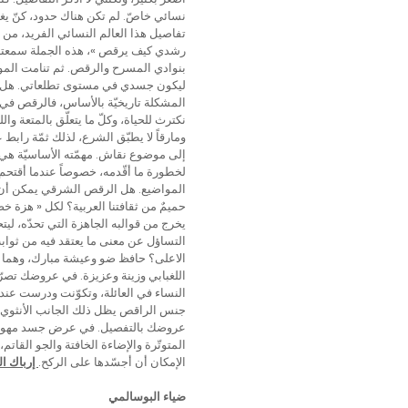
نسائي خاصّ. لم تكن هناك حدود، كنّ يغت
تفاصيل هذا العالم النسائي الفريد، من 
رشدي كيف يرقص »، هذه الجملة سمعتها مر
بنوادي المسرح والرقص. ثم تنامت الموهب
ليكون جسدي في مستوى تطلعاتي. هل م
المشكلة تاريخيّة بالأساس، فالرقص في ا
نكترث للحياة، وكلّ ما يتعلّق بالمتعة و
ومارقاً لا يطبّق الشرع، لذلك ثمّة ر
إلى موضوع نقاش. مهمّته الأساسيّة هي 
لخطورة ما أقّدمه، خصوصاً عندما أقتحم 
المواضيع. هل الرقص الشرقي يمكن أن ي
حميمٌ من ثقافتنا العربية؟ لكل « هزة 
يخرج من قوالبه الجاهزة التي تحدّه، ليت
التساؤل عن معنى ما يعتقد فيه من ثوابت
الاعلى؟ حافظ ضو وعيشة مبارك، وهما ر
اللغبابي وزينة وعزيزة. في عروضك تصر
النساء في العائلة، وتكوّنت ودرست عند
جنس الراقص يظل ذلك الجانب الأنثوي هو
المتوتّرة والإضاءة الخافتة والجو القات
الإمكان أن أجسّدها على الركح.
إرباك ال
ضياء البوسالمي