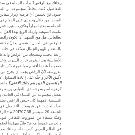
رحلتك مع الرقص؟
بدأت الرحلة في سنّ ا
التفاصيل. كنت محاطاً بمجموعة من الن
حدود، كنّ يغتنمن أيّ فرصة لإبراز مفات
الفريد، من خلال وجودي على الدوام في 
الجملة سمعتها مراراً وتكرّرت بنبرة فخ
تنامت الموهبة وازداد الولع بهذا الفن
تطلعاتي.
هل من السهل أن تكون راقصاً
فالرقص في الخيال الشعبي يحتلّ مكانة دو
بالمتعة واللهو والجمال نصنّفه في خانة 
رابط عجيب ومضحك بين الرقص والدعارة
الأساسيّة هي التغريد خارج السرب وإغر
خصوصاً عندما أقتحم مواضيع تصنّف تابوه
مدروسة، لأنّ الرقص يجب أن يخرج من قوا
لأقلق الآخر وأحثّه على إعادة التساؤل ع
الراقصون الذين هم مثلك الاعلى؟
حافظ 
كزهرة لمبوبة وحمادي اللغبابي وزينة وع
بفضل مجموعة من النساء في العائلة، و
التسمية، فمهما كان جنس الراقص يظل ذل
الجمعة 29 
وفنيّة منتقاة من الموروث الثقافي الت
في العالم العربي. كيف بدأت رحلتك مع ا
أصغر بكثير، ولكنني لا أذكر التفاصيل.