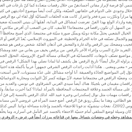
نمن أيّ فرصة لإبراز مفاتن أجسادهنّ من خلال رقصات متعدّدة كما كنّ بارعات في الغن
خلال وجودي على الدوام في حلقاتهن الضيّقة، ولكن كنت أيضاً موضوع أحاديثهن في كثير 
اراً وتكرّرت بنبرة فخر واعتزاز. كانت هذه الحلقات النسائيّة أوّل لقاء لي مع الرقص
ة وازداد الولع بهذا الفنّ. تعرضت لمشاكل في البداية، أهمّها أن بنيتي الجسديّة ضع
ن السهل أن تكون راقصاً في مجتمعاتنا؟ للأسف، كان من الصعب أن أفرض مكانتي 
لخيال الشعبي يحتلّ مكانة دونيّة ويمثّل صورة سيّئة في مجتمعنا، الذي أصبح محافظاً أ
اللهو والجمال نصنّفه في خانة الحرام والخطيئة. في الموروث الإسلامي، يُعدّ الراقص أو 
ابط عجيب ومضحك بين الرقص والدعارة والفحش في أذهان العامّة. شخص يرقص هو شخص يج
التغريد خارج السرب وإغراء الآخر بالرقص. من يرقص يخيف من يعاني من عقد ومشاكل م
مواضيع تصنّف تابوهات، كالجنسانيّة في الإسلام، مسألة النوع، الإيروسيّة، التحوّل ال
زاوله الرجال أيضاً؟ تاريخ الرقص: هل يكشف لنا لماذا نصلي بهذا الشكل؟ الرقص في
خصر » معنى ومغنى… هكذا أذابت رائدات الرقص الشرقي جمهوراً عربياً بأكمله هذه اختي
حوّل إلى المواضيع الجادّة والعميقة. أنا أواجه مشاكل على عدّة مستويات، لأنني أستخد
. وضعيّة الراقص في مجتمعاتنا صعبة، لأنّ مهمّته كسر كلّ الثوابت ومحاربة الدوغمائي
اقصان مقيمان في بلجيكا. هناك أيضاً سيدي العربي الشرقاوي. في تونس، والعديد من 
ّ على مسألة الجسد وعلاقة المجتمعات المحافظة بالمرأة. لماذا؟ كما أخبرت سابقاً،
 راقصات مهمات مثل نوال إسكندراني وخيرة عبيد الله. لذلك الرقص بالنسبة إلي فنّ أ
 الطاغي، وهذا ما يمثّل رونق فنّ الرقص. أضع جسد المرأة في عروضي لأنني مساند لل
عروضك بالتفصيل. في عرض جسد مهووس (2012)، نفحات نيتشويّة تدعونا للاحتفاء بالجسد وإعادة مساءلة ذوات
م، كان وسيلة لوضع المتلقي أمام حتميّة الاحتفاء بالجسد عبر التأمل في أسراره، وما يخ
مشاهد وجعله في وضعيات يتساءل معها عن قناعاته يبرزان أيضاً في عرض « الزوفري » (2013