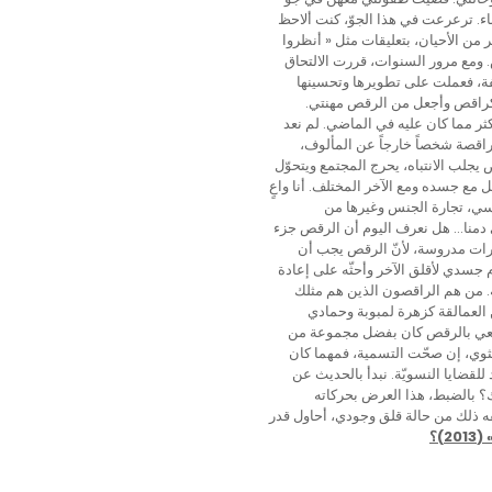
اء. ترعرعت في هذا الجوّ، كنت ألاحظ
من الأحيان، بتعليقات مثل « أنظروا
. ومع مرور السنوات، قررت الالتحاق
يفة، فعملت على تطويرها وتحسينها
كراقص وأجعل من الرقص مهنتي.
كثر مما كان عليه في الماضي. لم نعد
الراقصة شخصاً خارجاً عن المألوف،
لب الانتباه، يحرج المجتمع ويتحوّل
ع جسده ومع الآخر المختلف. أنا واعٍ
جنسي، تجارة الجنس وغيرها من
 دمنا… هل نعرف اليوم أن الرقص جزء
ارات مدروسة، لأنّ الرقص يجب أن
م جسدي لأقلق الآخر وأحثّه على إعادة
ّة. من هم الراقصون الذين هم مثلك
العمالقة كزهرة لمبوبة وحمادي
 ولعي بالرقص كان بفضل مجموعة من
نثوي، إن صحّت التسمية، فمهما كان
قضايا النسويّة. نبدأ بالحديث عن
نا. أليس كذلك؟ بالضبط، هذا العرض بحركاته
لّفه ذلك من حالة قلق وجودي، أحاول قدر
)؟