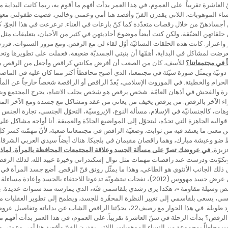
لعاشرة تقريباً. على العموم، في هذا العمر بدأت أفهم ما أقوم به، ربما كانت البداية من
ساء الموهوبات، اللاتي يقدرن الفنّ وأقصد هنا أمي وعمتي وخالتي. قضيت طفولتي معه
ن أجسادهنّ من خلال رقصات متعدّدة كما كنّ بارعات في الغناء. ترعرعت في هذا الجوّ، 
حلقاتهن الضيّقة، ولكن كنت أيضاً موضوع أحاديثهن في كثير من الأحيان، بتعليقات مث
ر واعتزاز. كانت هذه الحلقات النسائيّة أوّل لقاء لي مع الرقص. ومع مرور السنوات، قر
ّ. تعرضت لمشاكل في البداية، أهمّها أن بنيتي الجسديّة ضعيفة، فعملت على تطويرها 
 في مجتمعاتنا؟
للأسف، كان من الصعب أن أفرض مكانتي كراقص وأجعل من الرقص مهنت
نيّة ويمثّل صورة سيّئة في مجتمعنا، الذي أصبح محافظاً أكثر مما كان عليه في الماضي. 
الحرام والخطيئة. في الموروث الإسلامي، يُعدّ الراقص أو الراقصة شخصاً خارجاً عن المأل
 والفحش في أذهان العامّة. شخص يرقص هو شخص يجلب الانتباه، يحرج المجتمع ويتح
اء الآخر بالرقص. من يرقص يخيف من يعاني من عقد ومشاكل مع جسده ومع الآخر المختلف
ات، كالجنسانيّة في الإسلام، مسألة النوع، الإيروسيّة، التحوّل الجنسي، تجارة الجنس 
لبه الجاهزة التي تحدّه، ليتحوّل إلى المواضيع الجادّة والعميقة. أنا أواجه مشاكل 
ن معنى ما يعتقد فيه من ثوابت. وضعيّة الراقص في مجتمعاتنا صعبة، لأنّ مهمّته كسر كلّ 
ضو وعيشة مبارك، وهما راقصان مقيمان في بلجيكا. هناك أيضاً سيدي العربي الشرقاو
زيزة
. في عروضك تصرّ على مسألة الجسد وعلاقة المجتمعات المحافظة بالمرأة. لماذا
تكوّنت ودرست عند راقصات مهمات مثل نوال إسكندراني وخيرة عبيد الله. لذلك الرقص 
ك الجانب الأنثوي هو الطاغي، وهذا ما يمثّل رونق فنّ الرقص. أضع جسد المرأة في ع
نبدأ بالحديث عن عروضك بالتفصيل. في عرض جسد مهووس (2012)، نفحات نيتشويّة تدعونا للاحتفاء
سبتمبر 201707:35 م « الرقص وسيلة مقاومة »، هكذا يرى رشدي بلقاسمي فنّه، الذي يمارسه منذ سنوات عد
ونسي، يسعى بلقاسمي إلى تغيير النظرة المحقّرة للجسد، ويطمح إلى تطوير العقليات 
والعربي عموماً مع فنّ ظلّ مهمّشاً لعقود طويلة. في هذا الحوار مع رصيف22، يحدّثنا الر
لرقص؟ بدأت الرحلة في سنّ العاشرة تقريباً. على العموم، في هذا العمر بدأت أفهم ما 
 كنت محاطاً بمجموعة من النساء الموهوبات، اللاتي يقدرن الفنّ وأقصد هنا أمي وعمت