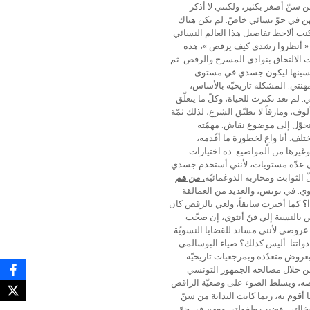
 سنّ أصغر بكثير، ولكنني لا أذكر
ن في جوّ نسائي خاصّ. لم تكن هناك
كنت ألاحظ تفاصيل هذا العالم النسائي
ل « أنظروا رشدي كيف يرقص »، هذه
رت الالتحاق بنوادي المسرح والرقص. ثم
وتحسينها ليكون جسدي في مستوى
ي. المشكلة تاريخيّة بالأساس،
لم نعد نكترث للحياة، وكلّ ما يتعلّق
وف، ومارقاً لا يطبّق الشرع، لذلك ثمّة
وّل إلى موضوع نقاش. مهمّته
. أنا واعٍ لخطورة ما أقّدمه،
وغيرها من المواضيع. ذه اختيارات
على عدّة مستويات، لأنني أستخدم جسدي
الثوابت ومحاربة الدوغمائيّة
.
من هم
ي. في تونس، والعديد من العمالقة
؟
كما أخبرت سابقاً، ولعي بالرقص كان
بالنسبة إلي فنّ أنثوي، إن صحّت
روضي لأنني مساند للقضايا النسويّة.
 بالجسد وإعادة مساءلة ذواتنا. أليس كذلك؟ ضياء البوسالمي
يدة. بعروض متعدّدة وبمرجعيات تاريخيّة
من خلال مصالحة الجمهور التونسي
اقص الشاب عن بداياته وتفاصيل عروضه، ويسلط الضوء على وضعيّة الراقص
أقوم به، ربما كانت البداية من سنّ
ي وخالتي. قضيت طفولتي معهن في جوّ