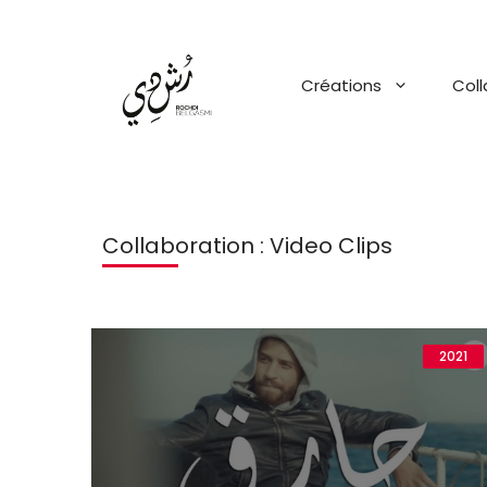
Aller
au
contenu
Créations
Coll
Collaboration :
Video Clips
2021